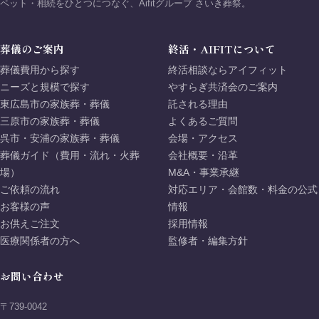
ペット・相続をひとつにつなぐ、Aifitグループ さいき葬祭。
葬儀のご案内
終活・AIFITについて
葬儀費用から探す
終活相談ならアイフィット
ニーズと規模で探す
やすらぎ共済会のご案内
東広島市の家族葬・葬儀
託される理由
三原市の家族葬・葬儀
よくあるご質問
呉市・安浦の家族葬・葬儀
会場・アクセス
葬儀ガイド（費用・流れ・火葬
会社概要・沿革
場）
M&A・事業承継
ご依頼の流れ
対応エリア・会館数・料金の公式
お客様の声
情報
お供えご注文
採用情報
医療関係者の方へ
監修者・編集方針
お問い合わせ
〒739-0042