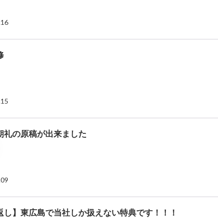
.16
修
.15
朝礼の原稿が出来ました
.09
返し】東広島で当社しか扱えない特典です！！！