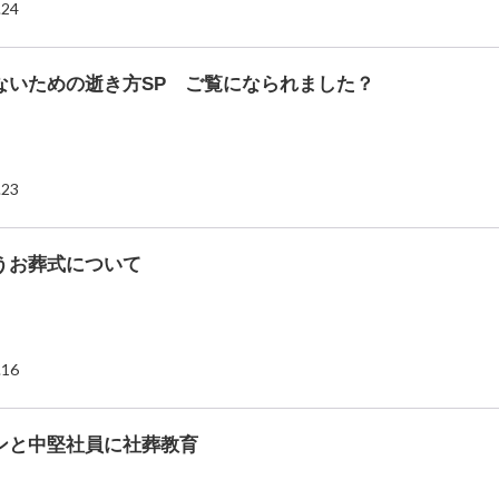
.24
ないための逝き方SP ご覧になられました？
.23
うお葬式について
.16
ンと中堅社員に社葬教育