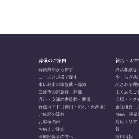
葬儀のご案内
終活・AIF
葬儀費用から探す
終活相談な
ニーズと規模で探す
やすらぎ共
東広島市の家族葬・葬儀
託される理
三原市の家族葬・葬儀
よくあるご
呉市・安浦の家族葬・葬儀
会場・アク
葬儀ガイド（費用・流れ・火葬場）
会社概要・
ご依頼の流れ
M&A・事業
お客様の声
対応エリア
お供えご注文
報
医療関係者の方へ
採用情報