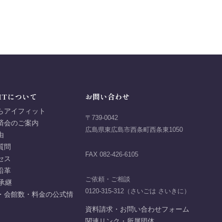
ITについて
お問い合わせ
らアイフィット
〒739-0042
済会のご案内
広島県東広島市西条町西条東1050
由
質問
FAX 082-426-6105
セス
沿革
ご依頼・ご相談
承継
0120-315-312（さいごは さいきに）
・会館数・料金の公式情
資料請求・お問い合わせフォーム
関連リンク・所属団体