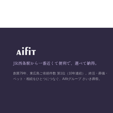
JR西条駅から一番近くて便利で、選べて納得。
創業79年、東広島ご依頼件数 第1位（10年連続）。終活・葬儀・
ペット・相続をひとつにつなぐ、Aifitグループ さいき葬祭。