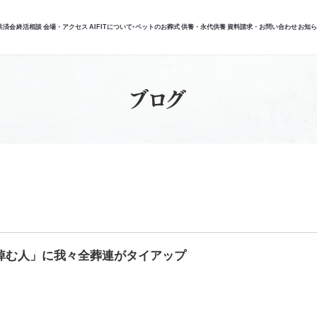
共済会
終活相談
会場・アクセス
AIFITについて
ペットのお葬式
供養・永代供養
資料請求・お問い合わせ
お知
▾
ブログ
悼む人」に我々全葬連がタイアップ