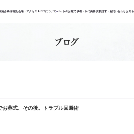
共済会
終活相談
会場・アクセス
AIFITについて
ペットのお葬式
供養・永代供養
資料請求・お問い合わせ
お知
▾
ブログ
でお葬式、その後。トラブル回避術