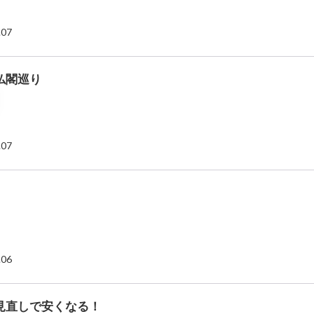
.07
仏閣巡り
.07
.06
見直しで安くなる！