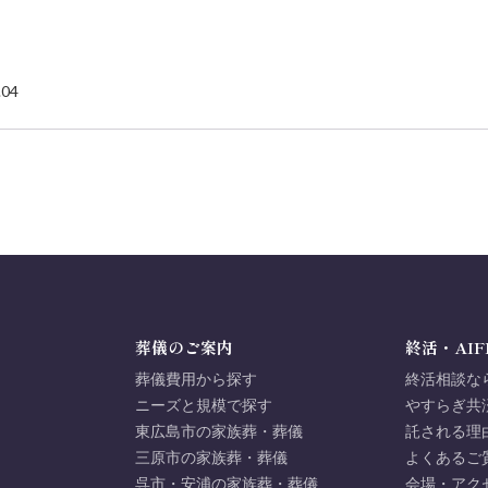
.04
葬儀のご案内
終活・AIF
葬儀費用から探す
終活相談な
ニーズと規模で探す
やすらぎ共
東広島市の家族葬・葬儀
託される理
三原市の家族葬・葬儀
よくあるご
呉市・安浦の家族葬・葬儀
会場・アク