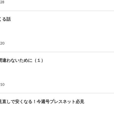
.28
くる話
.20
間違わないために（１）
.10
見直しで安くなる！今週号プレスネット必見