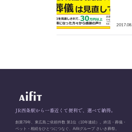
2017.08
JR西条駅から一番近くて便利で、選べて納得。
創業79年、東広島ご依頼件数 第1位（10年連続）。終活・葬儀・
ペット・相続をひとつにつなぐ、Aifitグループ さいき葬祭。