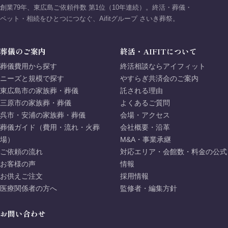
創業79年、東広島ご依頼件数 第1位（10年連続）。終活・葬儀・
ペット・相続をひとつにつなぐ、Aifitグループ さいき葬祭。
葬儀のご案内
終活・AIFITについて
葬儀費用から探す
終活相談ならアイフィット
ニーズと規模で探す
やすらぎ共済会のご案内
東広島市の家族葬・葬儀
託される理由
三原市の家族葬・葬儀
よくあるご質問
呉市・安浦の家族葬・葬儀
会場・アクセス
葬儀ガイド（費用・流れ・火葬
会社概要・沿革
場）
M&A・事業承継
ご依頼の流れ
対応エリア・会館数・料金の公式
お客様の声
情報
お供えご注文
採用情報
医療関係者の方へ
監修者・編集方針
お問い合わせ