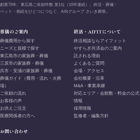
創業79年、東広島ご依頼件数 第1位（10年連続）。終活・葬儀・
ペット・相続をひとつにつなぐ、Aifitグループ さいき葬祭。
葬儀のご案内
終活・AIFITについて
葬儀費用から探す
終活相談ならアイフィット
ニーズと規模で探す
やすらぎ共済会のご案内
東広島市の家族葬・葬儀
託される理由
三原市の家族葬・葬儀
よくあるご質問
呉市・安浦の家族葬・葬儀
会場・アクセス
葬儀ガイド（費用・流れ・火葬
会社概要・沿革
場）
M&A・事業承継
ご依頼の流れ
対応エリア・会館数・料金の公式
お客様の声
情報
お供えご注文
採用情報
医療関係者の方へ
監修者・編集方針
お問い合わせ