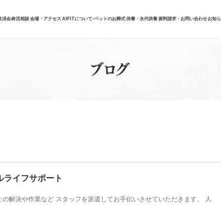
共済会
終活相談
会場・アクセス
AIFITについて
ペットのお葬式
供養・永代供養
資料請求・お問い合わせ
お知
▾
ブログ
ルライフサポート
との解決や作業など スタッフを派遣してお手伝いさせていただきます。 人