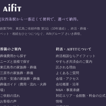
JR西条駅から一番近くて便利で、選べて納得。
創業79年、東広島ご依頼件数 第1位（10年連続）。終活・葬儀・
ペット・相続をひとつにつなぐ、Aifitグループ さいき葬祭。
葬儀のご案内
終活・AIFITについて
葬儀費用から探す
終活相談ならアイフィット
ニーズと規模で探す
やすらぎ共済会のご案内
東広島市の家族葬・葬儀
託される理由
三原市の家族葬・葬儀
よくあるご質問
呉市・安浦の家族葬・葬儀
会場・アクセス
葬儀ガイド（費用・流れ・火葬
会社概要・沿革
場）
M&A・事業承継
ご依頼の流れ
対応エリア・会館数・料金の公式
お客様の声
情報